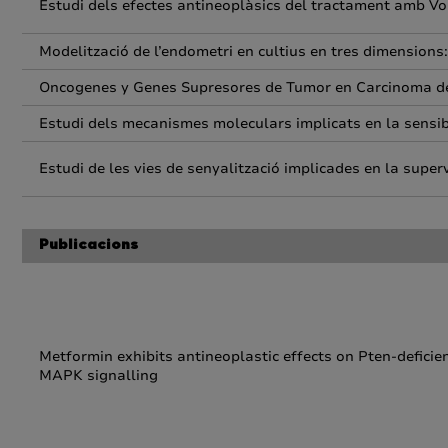
Estudi dels efectes antineoplàsics del tractament amb Vor
Modelització de l’endometri en cultius en tres dimension
Oncogenes y Genes Supresores de Tumor en Carcinoma d
Estudi dels mecanismes moleculars implicats en la sensibil
Estudi de les vies de senyalització implicades en la supe
Publicacions
Metformin exhibits antineoplastic effects on Pten-deficie
MAPK signalling