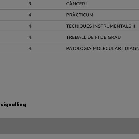
3
CÀNCER I
4
PRÀCTICUM
4
TÈCNIQUES INSTRUMENTALS II
4
TREBALL DE FI DE GRAU
4
PATOLOGIA MOLECULAR I DIAGN
signalling