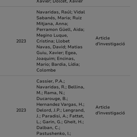
Xavier; Dolcet, Xavier
Navaridas, Raúl; Vidal
Sabanés, Maria; Ruiz
Mitjana, Anna;
Perramon Güell, Aida;
Megino Luque,
Article
2023
Cristina; Llobet
d'investigació
Navas, David; Matias
Guiu, Xavier; Egea,
Joaquim; Encinas,
Mario; Bardia, Lídia;
Colombe
Cassier, P.A.;
Navaridas, R.; Bellina,
M.; Rama, N.;
Ducarouge, B.;
Hernandez Vargas, H.;
Article
2023
Delord, J.P.; Lengrand,
d'investigació
J.; Paradisi, A.; Fattet,
L.; Garin, G.; Gheit, H.;
Dalban, C.;
Pastushenko, I.;