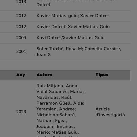
2013
Dolcet
2012
Xavier Matias-guiu; Xavier Dolcet
2012
Xavier Dolcet; Xavier Matias-Guiu
2009
Xavi Dolcet/Xavier Matias-Guiu
Soler Tatché, Rosa M; Comella Carnicé,
2001
Joan X
Any
Autors
Tipus
Ruiz Mitjana, Anna;
Vidal Sabanés, Maria;
Navaridas, Raúl;
Perramon Güell, Aida;
Yeramian, Andree;
Article
2023
Nicholson Sabaté,
d'investigació
Nathan; Egea,
Joaquim; Encinas,
Mario; Matias Guiu,