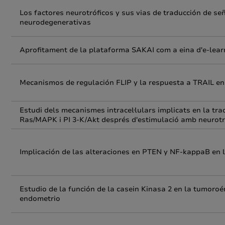
Los factores neurotróficos y sus vias de traducción de s
neurodegenerativas
Aprofitament de la plataforma SAKAI com a eina d'e-learn
Mecanismos de regulación FLIP y la respuesta a TRAIL en 
Estudi dels mecanismes intracel·lulars implicats en la trad
Ras/MAPK i PI 3-K/Akt després d'estimulació amb neurotro
Implicación de las alteraciones en PTEN y NF-kappaB en 
Estudio de la función de la casein Kinasa 2 en la tumoroé
endometrio