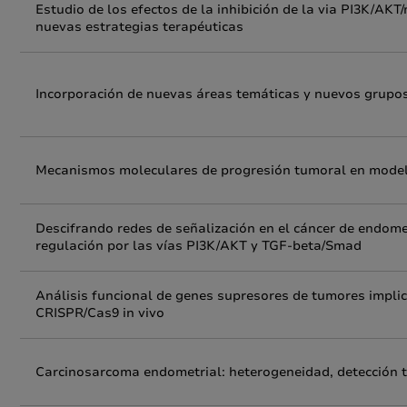
Estudio de los efectos de la inhibición de la via PI3K/A
nuevas estrategias terapéuticas
Incorporación de nuevas áreas temáticas y nuevos grupo
Mecanismos moleculares de progresión tumoral en model
Descifrando redes de señalización en el cáncer de endome
regulación por las vías PI3K/AKT y TGF-beta/Smad
Análisis funcional de genes supresores de tumores implic
CRISPR/Cas9 in vivo
Carcinosarcoma endometrial: heterogeneidad, detección 