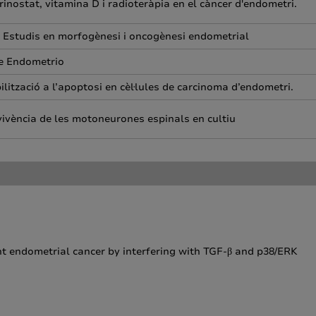
inostat, vitamina D i radioteràpia en el càncer d'endometri.
s: Estudis en morfogènesi i oncogènesi endometrial
e Endometrio
ització a l’apoptosi en cèl·lules de carcinoma d’endometri.
rvivència de les motoneurones espinals en cultiu
nt endometrial cancer by interfering with TGF-β and p38/ERK