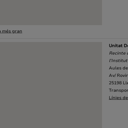
a més gran
Unitat Do
Recinte d
l'Institu
Aules de 
Av/ Rovi
25198 Ll
Transpor
Línies d