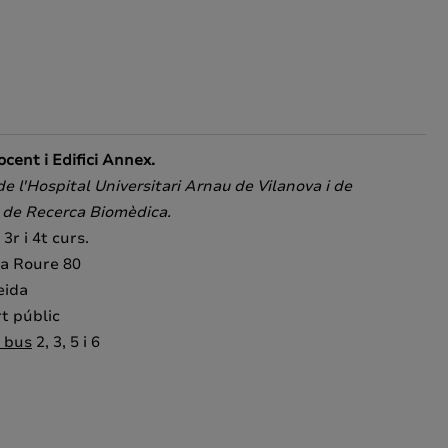
cent i Edifici Annex.
e l'Hospital Universitari Arnau de Vilanova i de
t de Recerca Biomèdica.
3r i 4t curs.
ra Roure 80
eida
t públic
e bus
2, 3, 5 i 6