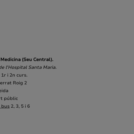
 Medicina (Seu Central).
de l'Hospital Santa Maria.
1r i 2n curs.
errat Roig 2
eida
t públic
e bus
2, 3, 5 i 6