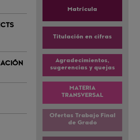
Matrícula
ECTS
Titulación en cifras
Agradecimientos,
CACIÓN
sugerencias y quejas
MATERIA
TRANSVERSAL
Ofertas Trabajo Final
de Grado