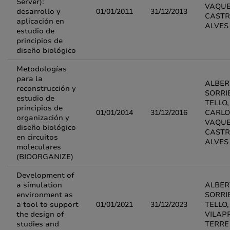
Server):
VAQUE
desarrollo y
01/01/2011
31/12/2013
CAST
aplicación en
ALVES
estudio de
principios de
diseño biológico
Metodologías
para la
ALBER
reconstrucción y
SORRI
estudio de
TELLO,
principios de
01/01/2014
31/12/2016
CARLO
organización y
VAQUE
diseño biológico
CAST
en circuitos
ALVES
moleculares
(BIOORGANIZE)
Development of
a simulation
ALBER
environment as
SORRI
a tool to support
01/01/2021
31/12/2023
TELLO,
the design of
VILAP
studies and
TERRE