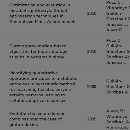
Pozo C.;
Optimization and evolution in
Vilaprinyo E
metabolic pathways: Global
2010
Guillén-
optimization techniques in
Gosálbe,z G
Generalized Mass Action models
Jimenez L.;
Alves R.
Pozo C;
Outer approximation-based
Guillén-
algorithm for biotechnology
2010
Gosálbez G
studies in systems biology
Sorribas A;
Jimenez L
Identifying quantitative
operation principles in metabolic
Guillén-
pathways: a systematic method
2009
Gosálbez G.
for searching feasible enzyme
Sorribas A
activity patterns leading to
cellular adaptive responses.
Alves, R.;
Evolution based on domain
Vilaprinyó, 
combinations: the case of
2009
Sorribas, A.
glutaredoxins
Herrero, E.