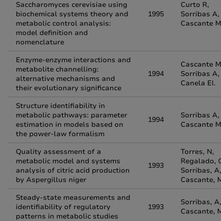
Saccharomyces cerevisiae using
Curto R,
biochemical systems theory and
1995
Sorribas A,
metabolic control analysis:
Cascante M
model definition and
nomenclature
Enzyme-enzyme interactions and
Cascante M
metabolite channelling:
1994
Sorribas A,
alternative mechanisms and
Canela EI.
their evolutionary significance
Structure identifiability in
metabolic pathways: parameter
Sorribas A,
1994
estimation in models based on
Cascante M
the power-law formalism
Quality assessment of a
Torres, N,
metabolic model and systems
Regalado, 
1993
analysis of citric acid production
Sorribas, A
by Aspergillus niger
Cascante, 
Steady-state measurements and
Sorribas, A
identifiability of regulatory
1993
Cascante, 
patterns in metabolic studies