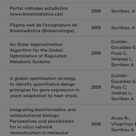
Portal mètodes estadístics
2009
Sorribas, A
(www.bioestadistica.cat)
Pàgina web de l'assignatura de
2009
Sorribas, A
Bioestadística (Biotecnologia)
Guillén-
An Outer Approximation
Gosalbez G
Algorithm for the Global
2009
Pozo C;
Optimization of Regulated
Jimenez L;
Metabolic Systems
Sorribas A
Guillén-
A global optimization strategy
Gosalbez G
to identify quantitative design
2009
Pozo C;
principles for gene expression in
;iménez L;
yeast adaptation to heat shock.
Sorribas A
Integrating bioinformatics and
computational biology:
Alves R.;
Perspectives and possibilities
2008
Vilaprinyo E
for in silico network
Sorribas A.
reconstruction in molecular