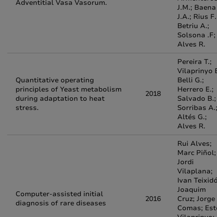
Adventitial Vasa Vasorum.
J.M.; Baena
J.A.; Rius F.
Betriu A.;
Solsona .F;
Alves R.
Pereira T.;
Vilaprinyo E
Quantitative operating
Belli G.;
principles of Yeast metabolism
Herrero E.;
2018
during adaptation to heat
Salvado B.;
stress.
Sorribas A.
Altés G.;
Alves R.
Rui Alves;
Marc Piñol;
Jordi
Vilaplana;
Ivan Teixidó
Joaquim
Computer-assisted initial
2016
Cruz; Jorge
diagnosis of rare diseases
Comas; Est