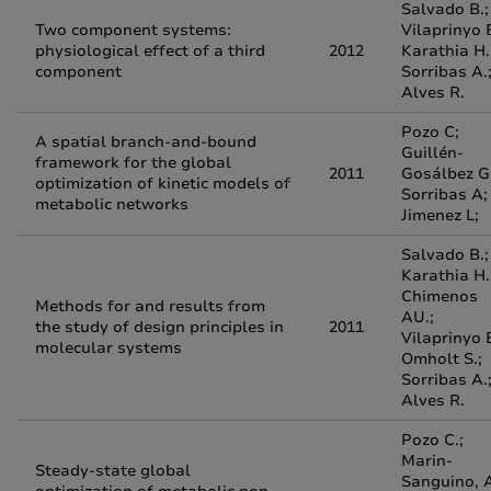
Salvado B.;
Two component systems:
Vilaprinyo E
physiological effect of a third
2012
Karathia H.
component
Sorribas A.
Alves R.
Pozo C;
A spatial branch-and-bound
Guillén-
framework for the global
2011
Gosálbez G
optimization of kinetic models of
Sorribas A;
metabolic networks
Jimenez L;
Salvado B.;
Karathia H.
Chimenos
Methods for and results from
AU.;
the study of design principles in
2011
Vilaprinyo E
molecular systems
Omholt S.;
Sorribas A.
Alves R.
Pozo C.;
Marin-
Steady-state global
Sanguino, A