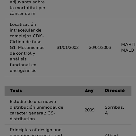
adjuvants sobre
la mortalitat per
càncer de m
Localización
intracelular de
complejos CDK-
Ciclina de fase
MARTI
G1: Mecanismos
31/01/2003
30/01/2006
MALO
de control y
análisis
funcional en
oncogénesis
Tesis
Any
Direcció
Estudio de una nueva
distribución unimodal de
Sorribas,
2009
carácter general: GS-
A
distribution
Principles of design and
operation in genetic and
Albert