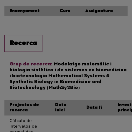
Ensenyament
Curs
Assignatura
Recerca
Grup de recerca:
Modelatge matemàtic i
biologia sintética i de sistemes en biomedicina
i biotecnologia Mathematical Systems &
Synthetic Biology in Biomedicine and
Biotechnology (MathSy2Bio)
Projectes de
Data
Inves
Data fi
recerca
inici
princi
Cálculo de
intervalos de
normalidad