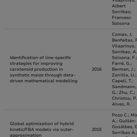
Vilaprinyo;
Albert
Sorribas;
Francesc
Solsona
Comas, J;
Benfeitas, R
Vilaprinyo, 
Sorribas, A.
Identification of line-specific
Solsona, F.
strategies for improving
Farré, G.;
carotenoid production in
2016
Berman, J.;
synthetic maize through data-
Zorrilla, U.;
driven mathematical modelling
Capell, T.;
Sandmann,
G.; Zhu, C.;
Christou, P.
Alves, R.
Pozo C.; Mi
A.; Guillén-
Global optimization of hybrid
Gosálbez, G
kinetic/FBA models via outer-
2015
Sorribas A.
approximation