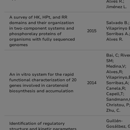
Alves R.;
Jiménez L.
A survey of HK, HPt, and RR
domains and their organization
Salvado B.;
in two-component systems and
Vilaprinyo E
2015
phosphorelay proteins of
Sorribas A.
organisms with fully sequenced
Alves R.
genomes
Bai, C; Rive
SM;
Medina,V;
Alves,R;
An in vitro system for the rapid
Vilaprinyo,
functional characterization of 20
2014
Sorribas,A;
genes involved in carotenoid
Canela,R;
biosynthesis and accumulation
Capell,T;
Sandmann,G
Christou, P
Zhu, C.
Guillén-
Identification of regulatory
Gosálbez, G
structure and kinetic parameters