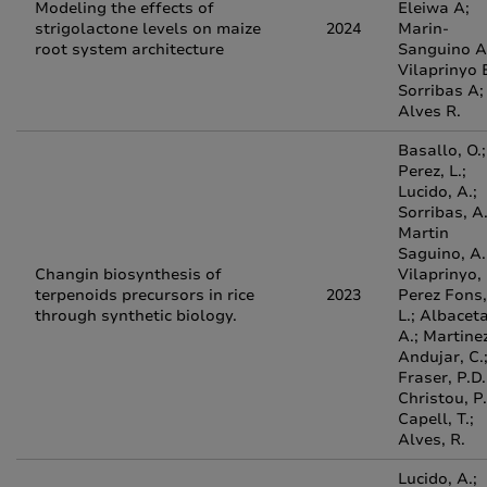
Modeling the effects of
Eleiwa A;
strigolactone levels on maize
2024
Marin-
root system architecture
Sanguino A
Vilaprinyo 
Sorribas A;
Alves R.
Basallo, O.;
Perez, L.;
Lucido, A.;
Sorribas, A.
Martin
Saguino, A.
Changin biosynthesis of
Vilaprinyo, 
terpenoids precursors in rice
2023
Perez Fons,
through synthetic biology.
L.; Albaceta
A.; Martine
Andujar, C.
Fraser, P.D.
Christou, P.
Capell, T.;
Alves, R.
Lucido, A.;