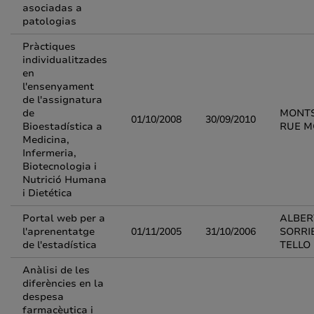
asociadas a
patologias
Pràctiques
individualitzades
en
l'ensenyament
de l'assignatura
de
MONT
01/10/2008
30/09/2010
Bioestadística a
RUE 
Medicina,
Infermeria,
Biotecnologia i
Nutrició Humana
i Dietética
Portal web per a
ALBER
l'aprenentatge
01/11/2005
31/10/2006
SORRI
de l'estadística
TELLO
Anàlisi de les
diferències en la
despesa
farmacèutica i