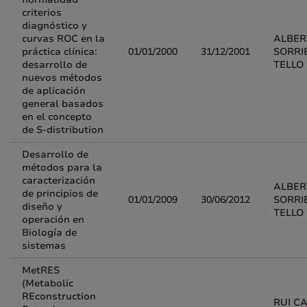
criterios
diagnóstico y
curvas ROC en la
ALBER
práctica clínica:
01/01/2000
31/12/2001
SORRI
desarrollo de
TELLO
nuevos métodos
de aplicación
general basados
en el concepto
de S-distribution
Desarrollo de
métodos para la
caracterización
ALBER
de principios de
01/01/2009
30/06/2012
SORRI
diseño y
TELLO
operación en
Biología de
sistemas
MetRES
(Metabolic
REconstruction
RUI C