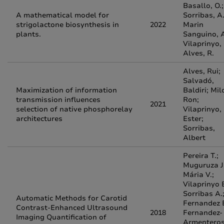
Basallo, O.;
A mathematical model for
Sorribas, A.
strigolactone biosynthesis in
2022
Marin
plants.
Sanguino, A
Vilaprinyo, 
Alves, R.
Alves, Rui;
Salvadó,
Maximization of information
Baldiri; Mil
transmission influences
Ron;
2021
selection of native phosphorelay
Vilaprinyo,
architectures
Ester;
Sorribas,
Albert
Pereira T.;
Muguruza J.
Mária V.;
Vilaprinyo E
Sorribas A.
Automatic Methods for Carotid
Fernandez E
Contrast-Enhanced Ultrasound
2018
Fernandez-
Imaging Quantification of
Armenteros