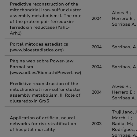
Predictive reconstruction of the
mitochondrial iron-sulfur cluster
Alves R.;
assembly metabolism: I. The role
2004
Herrero E.;
of the protein pair ferredoxin-
Sorribas A.
ferredoxin reductase (Yah1-
Arh1)
Portal mètodes estadístics
2004
Sorribas, A
(www.bioestadistica.org)
Pàgina web sobre Power-law
Formalism
2004
Sorribas, A
(www.udl.es/Biomath/PowerLaw)
Predictive reconstruction of the
Alves R.;
mitochondrial iron-sulfur cluster
2004
Herrero E.;
assembly metabolism. II. Role of
Sorribas A.
glutaredoxin Grx5
Trujillano, J
Application of artificial neural
March, J.;
networks for risk stratification
2003
Badia, M.;
of hospital mortality
Rodríguez, 
Sorribas, A