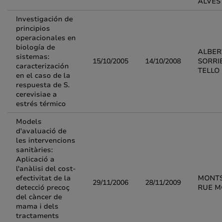
ALVES
Investigación de
principios
operacionales en
biología de
ALBER
sistemas:
15/10/2005
14/10/2008
SORRI
caracterización
TELLO
en el caso de la
respuesta de S.
cerevisiae a
estrés térmico
Models
d'avaluació de
les intervencions
sanitàries:
Aplicació a
l'anàlisi del cost-
efectivitat de la
MONT
29/11/2006
28/11/2009
detecció precoç
RUE 
del càncer de
mama i dels
tractaments