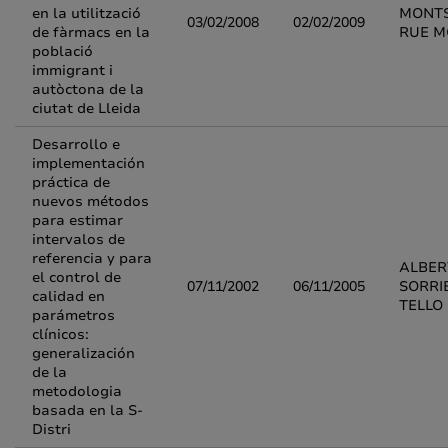
en la utilització
MONT
03/02/2008
02/02/2009
de fàrmacs en la
RUE 
població
immigrant i
autòctona de la
ciutat de Lleida
Desarrollo e
implementación
práctica de
nuevos métodos
para estimar
intervalos de
referencia y para
ALBER
el control de
07/11/2002
06/11/2005
SORRI
calidad en
TELLO
parámetros
clínicos:
generalización
de la
metodologia
basada en la S-
Distri