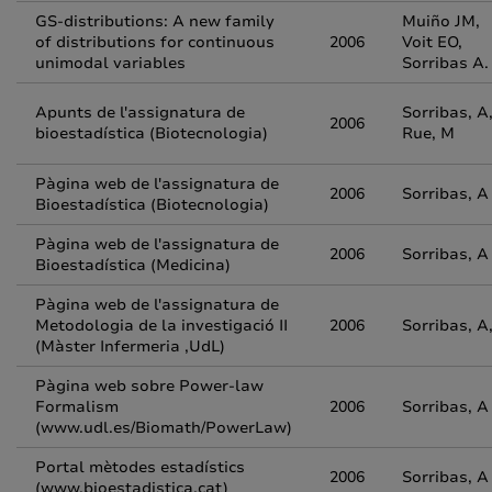
GS-distributions: A new family
Muiño JM,
of distributions for continuous
2006
Voit EO,
unimodal variables
Sorribas A.
Apunts de l'assignatura de
Sorribas, A
2006
bioestadística (Biotecnologia)
Rue, M
Pàgina web de l'assignatura de
2006
Sorribas, A
Bioestadística (Biotecnologia)
Pàgina web de l'assignatura de
2006
Sorribas, A
Bioestadística (Medicina)
Pàgina web de l'assignatura de
Metodologia de la investigació II
2006
Sorribas, A
(Màster Infermeria ,UdL)
Pàgina web sobre Power-law
Formalism
2006
Sorribas, A
(www.udl.es/Biomath/PowerLaw)
Portal mètodes estadístics
2006
Sorribas, A
(www.bioestadistica.cat)