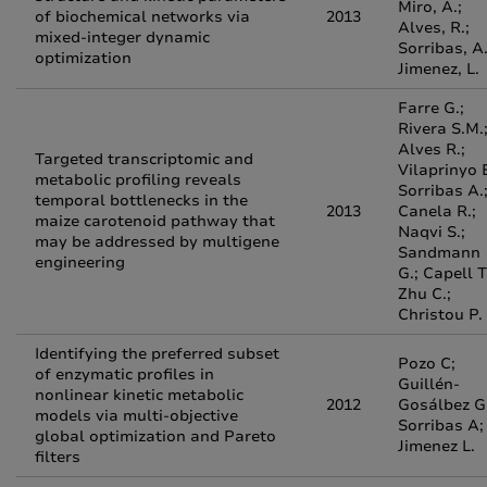
Miro, A.;
of biochemical networks via
2013
Alves, R.;
mixed-integer dynamic
Sorribas, A.
optimization
Jimenez, L.
Farre G.;
Rivera S.M.
Alves R.;
Targeted transcriptomic and
Vilaprinyo E
metabolic profiling reveals
Sorribas A.
temporal bottlenecks in the
2013
Canela R.;
maize carotenoid pathway that
Naqvi S.;
may be addressed by multigene
Sandmann
engineering
G.; Capell T
Zhu C.;
Christou P.
Identifying the preferred subset
Pozo C;
of enzymatic profiles in
Guillén-
nonlinear kinetic metabolic
2012
Gosálbez G
models via multi-objective
Sorribas A;
global optimization and Pareto
Jimenez L.
filters