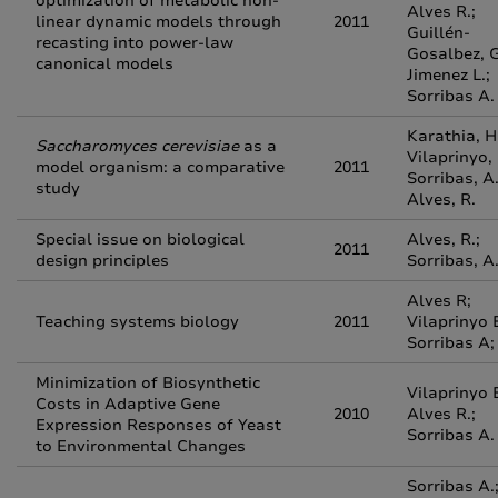
optimization of metabolic non-
Alves R.;
linear dynamic models through
2011
Guillén-
recasting into power-law
Gosalbez, G
canonical models
Jimenez L.;
Sorribas A.
Karathia, H
Saccharomyces cerevisiae
as a
Vilaprinyo, 
model organism: a comparative
2011
Sorribas, A.
study
Alves, R.
Special issue on biological
Alves, R.;
2011
design principles
Sorribas, A
Alves R;
Teaching systems biology
2011
Vilaprinyo 
Sorribas A;
Minimization of Biosynthetic
Vilaprinyo E
Costs in Adaptive Gene
2010
Alves R.;
Expression Responses of Yeast
Sorribas A.
to Environmental Changes
Sorribas A.