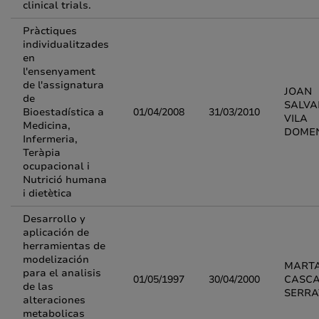
clinical trials.
Pràctiques
individualitzades
en
l'ensenyament
de l'assignatura
JOAN
de
SALV
Bioestadística a
01/04/2008
31/03/2010
VILA
Medicina,
DOME
Infermeria,
Teràpia
ocupacional i
Nutrició humana
i dietètica
Desarrollo y
aplicación de
herramientas de
modelización
MART
para el analisis
01/05/1997
30/04/2000
CASC
de las
SERRA
alteraciones
metabolicas