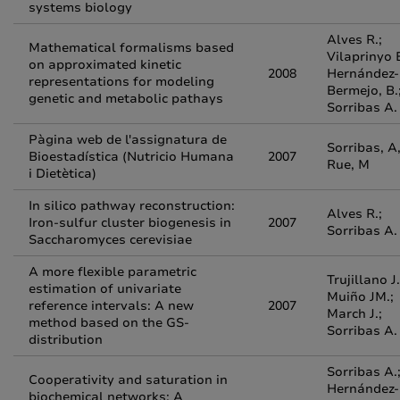
systems biology
Alves R.;
Mathematical formalisms based
Vilaprinyo E
on approximated kinetic
2008
Hernández-
representations for modeling
Bermejo, B.
genetic and metabolic pathays
Sorribas A.
Pàgina web de l'assignatura de
Sorribas, A
Bioestadística (Nutricio Humana
2007
Rue, M
i Dietètica)
In silico pathway reconstruction:
Alves R.;
Iron-sulfur cluster biogenesis in
2007
Sorribas A.
Saccharomyces cerevisiae
A more flexible parametric
Trujillano J.
estimation of univariate
Muiño JM.;
reference intervals: A new
2007
March J.;
method based on the GS-
Sorribas A.
distribution
Sorribas A.
Cooperativity and saturation in
Hernández-
biochemical networks: A