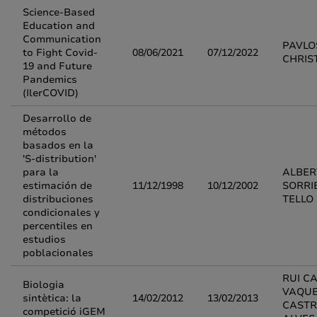
Science-Based
Education and
Communication
PAVLO
to Fight Covid-
08/06/2021
07/12/2022
CHRIS
19 and Future
Pandemics
(IlerCOVID)
Desarrollo de
métodos
basados en la
'S-distribution'
para la
ALBER
estimación de
11/12/1998
10/12/2002
SORRI
distribuciones
TELLO
condicionales y
percentiles en
estudios
poblacionales
RUI C
Biologia
VAQUE
sintètica: la
14/02/2012
13/02/2013
CAST
competició iGEM