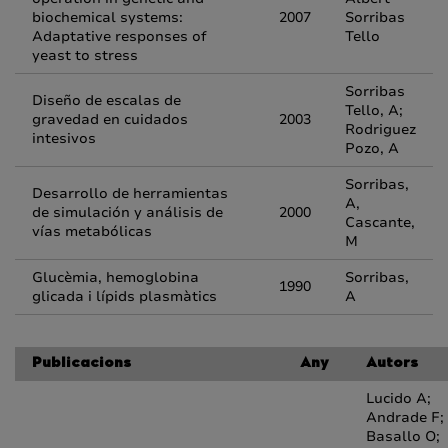
biochemical systems:
2007
Sorribas
Adaptative responses of
Tello
yeast to stress
Sorribas
Diseño de escalas de
Tello, A;
gravedad en cuidados
2003
Rodriguez
intesivos
Pozo, A
Sorribas,
Desarrollo de herramientas
A,
de simulación y análisis de
2000
Cascante,
vías metabólicas
M
Glucèmia, hemoglobina
Sorribas,
1990
glicada i lípids plasmàtics
A
Publicacions
Any
Autors
Lucido A;
Andrade F;
Basallo O;