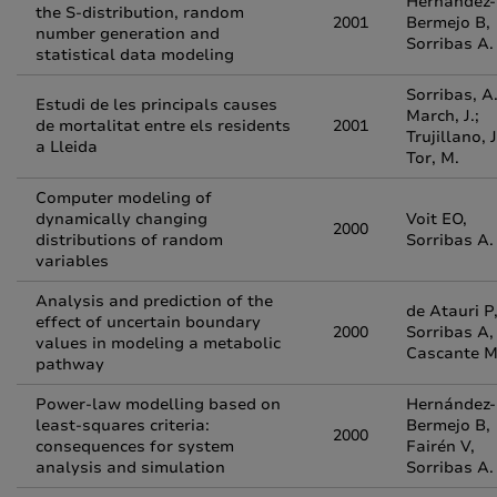
Hernández-
the S-distribution, random
2001
Bermejo B,
number generation and
Sorribas A.
statistical data modeling
Sorribas, A.
Estudi de les principals causes
March, J.;
de mortalitat entre els residents
2001
Trujillano, J
a Lleida
Tor, M.
Computer modeling of
dynamically changing
Voit EO,
2000
distributions of random
Sorribas A.
variables
Analysis and prediction of the
de Atauri P
effect of uncertain boundary
2000
Sorribas A,
values in modeling a metabolic
Cascante M
pathway
Power-law modelling based on
Hernández-
least-squares criteria:
Bermejo B,
2000
consequences for system
Fairén V,
analysis and simulation
Sorribas A.