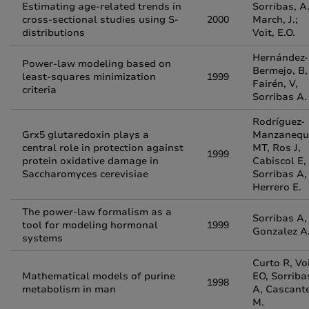
Estimating age-related trends in
Sorribas, A.
cross-sectional studies using S-
2000
March, J.;
distributions
Voit, E.O.
Hernández-
Power-law modeling based on
Bermejo, B,
least-squares minimization
1999
Fairén, V,
criteria
Sorribas A.
Rodríguez-
Grx5 glutaredoxin plays a
Manzanequ
central role in protection against
MT, Ros J,
1999
protein oxidative damage in
Cabiscol E,
Saccharomyces cerevisiae
Sorribas A,
Herrero E.
The power-law formalism as a
Sorribas A,
tool for modeling hormonal
1999
Gonzalez A
systems
Curto R, Vo
Mathematical models of purine
EO, Sorriba
1998
metabolism in man
A, Cascant
M.