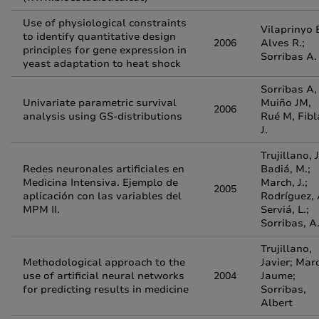
Use of physiological constraints
Vilaprinyo E
to identify quantitative design
2006
Alves R.;
principles for gene expression in
Sorribas A.
yeast adaptation to heat shock
Sorribas A,
Univariate parametric survival
Muiño JM,
2006
analysis using GS-distributions
Rué M, Fibl
J.
Trujillano, J
Redes neuronales artificiales en
Badiá, M.;
Medicina Intensiva. Ejemplo de
March, J.;
2005
aplicación con las variables del
Rodríguez, 
MPM II.
Serviá, L.;
Sorribas, A
Trujillano,
Methodological approach to the
Javier; Mar
use of artificial neural networks
2004
Jaume;
for predicting results in medicine
Sorribas,
Albert