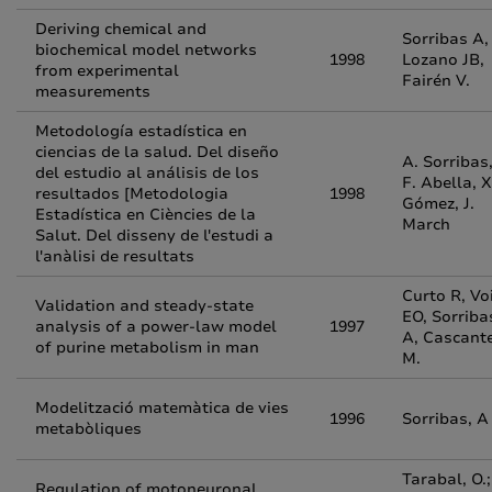
Deriving chemical and
Sorribas A,
biochemical model networks
1998
Lozano JB,
from experimental
Fairén V.
measurements
Metodología estadística en
ciencias de la salud. Del diseño
A. Sorribas
del estudio al análisis de los
F. Abella, X
resultados [Metodologia
1998
Gómez, J.
Estadística en Ciències de la
March
Salut. Del disseny de l'estudi a
l'anàlisi de resultats
Curto R, Vo
Validation and steady-state
EO, Sorriba
analysis of a power-law model
1997
A, Cascant
of purine metabolism in man
M.
Modelització matemàtica de vies
1996
Sorribas, A
metabòliques
Tarabal, O.;
Regulation of motoneuronal