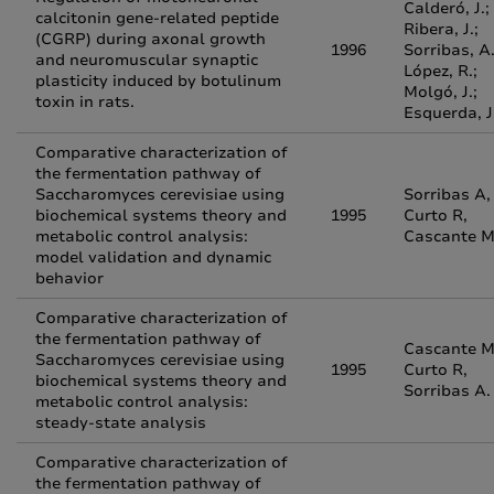
Calderó, J.;
calcitonin gene-related peptide
Ribera, J.;
(CGRP) during axonal growth
1996
Sorribas, A.
and neuromuscular synaptic
López, R.;
plasticity induced by botulinum
Molgó, J.;
toxin in rats.
Esquerda, J
Comparative characterization of
the fermentation pathway of
Saccharomyces cerevisiae using
Sorribas A,
biochemical systems theory and
1995
Curto R,
metabolic control analysis:
Cascante M
model validation and dynamic
behavior
Comparative characterization of
the fermentation pathway of
Cascante M
Saccharomyces cerevisiae using
1995
Curto R,
biochemical systems theory and
Sorribas A.
metabolic control analysis:
steady-state analysis
Comparative characterization of
the fermentation pathway of