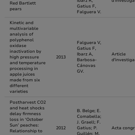
Ibarz R,
d'investiga
Red Bartlett
Gatius F,
pears
Falguera V.
Kinetic and
multivariable
analysis of
polyphenol
Falguera V,
oxidase
Gatius F,
inactivation by
Ibarz A,
Article
high pressure
2013
Barbosa-
d'investiga
and temperature
Cánovas
processing in
GV.
apple juices
made from six
different
varieties
Postharvest CO2
and heat shocks
B. Belge; E.
delay firmness
Comabella;
loss in ‘October
J. Graell; F.
Sun’ peaches:
2012
Gatius; P.
Acta congr
Relationship to
Guillén; M.