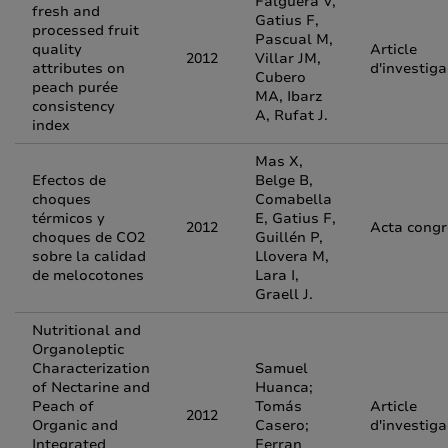
Falguera V,
fresh and
Gatius F,
processed fruit
Pascual M,
quality
Article
2012
Villar JM,
attributes on
d'investiga
Cubero
peach purée
MA, Ibarz
consistency
A, Rufat J.
index
Mas X,
Efectos de
Belge B,
choques
Comabella
térmicos y
E, Gatius F,
2012
Acta congr
choques de CO2
Guillén P,
sobre la calidad
Llovera M,
de melocotones
Lara I,
Graell J.
Nutritional and
Organoleptic
Characterization
Samuel
of Nectarine and
Huanca;
Peach of
Tomás
Article
2012
Organic and
Casero;
d'investiga
Integrated
Ferran