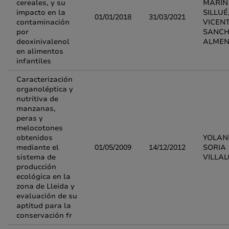
cereales, y su
MARÍN
impacto en la
SILLUÉ
01/01/2018
31/03/2021
contaminación
VICEN
por
SANCH
deoxinivalenol
ALME
en alimentos
infantiles
Caracterización
organoléptica y
nutritiva de
manzanas,
peras y
melocotones
obtenidos
YOLAN
mediante el
01/05/2009
14/12/2012
SORIA
sistema de
VILLA
producción
ecológica en la
zona de Lleida y
evaluación de su
aptitud para la
conservación fr