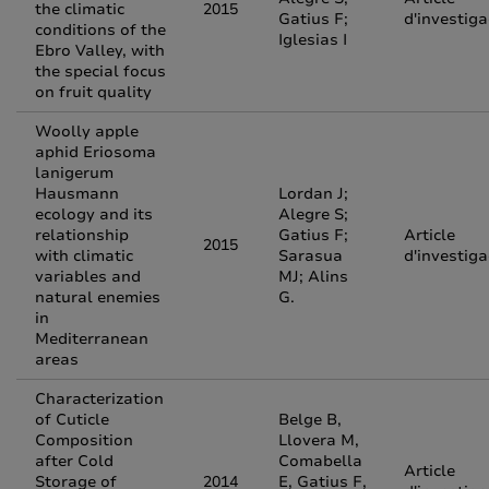
the climatic
2015
Gatius F;
d'investiga
conditions of the
Iglesias I
Ebro Valley, with
the special focus
on fruit quality
Woolly apple
aphid Eriosoma
lanigerum
Hausmann
Lordan J;
ecology and its
Alegre S;
relationship
Gatius F;
Article
2015
with climatic
Sarasua
d'investiga
variables and
MJ; Alins
natural enemies
G.
in
Mediterranean
areas
Characterization
of Cuticle
Belge B,
Composition
Llovera M,
after Cold
Comabella
Article
Storage of
2014
E, Gatius F,