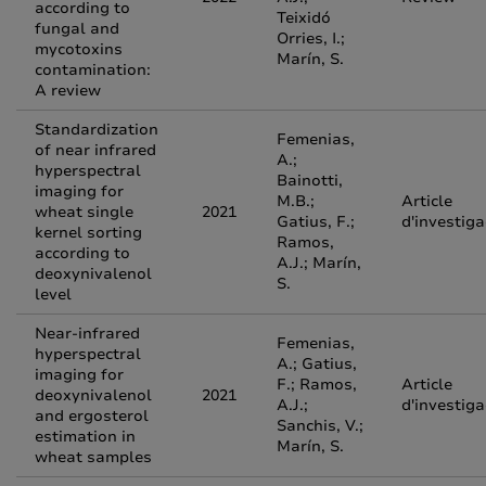
according to
Teixidó
fungal and
Orries, I.;
mycotoxins
Marín, S.
contamination:
A review
Standardization
Femenias,
of near infrared
A.;
hyperspectral
Bainotti,
imaging for
M.B.;
Article
wheat single
2021
Gatius, F.;
d'investiga
kernel sorting
Ramos,
according to
A.J.; Marín,
deoxynivalenol
S.
level
Near-infrared
Femenias,
hyperspectral
A.; Gatius,
imaging for
F.; Ramos,
Article
deoxynivalenol
2021
A.J.;
d'investiga
and ergosterol
Sanchis, V.;
estimation in
Marín, S.
wheat samples