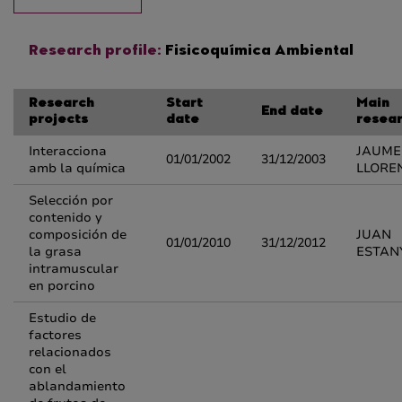
Research profile:
Fisicoquímica Ambiental
Research
Start
Main
End date
projects
date
resea
Interacciona
JAUME
01/01/2002
31/12/2003
amb la química
LLORE
Selección por
contenido y
composición de
JUAN
01/01/2010
31/12/2012
la grasa
ESTANY
intramuscular
en porcino
Estudio de
factores
relacionados
con el
ablandamiento