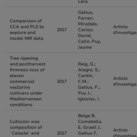
Lara
Gatius,
Ferran;
Comparison of
Miralbés,
CCA and PLS to
Article
2017
Carlos;
explore and
d'investiga
David,
model NIR data
Calin; Puy,
Jaume
Tree ripening
and postharvest
Reig, G.;
firmness loss of
Alegre, S.;
eleven
Cantín,
Article
commercial
2017
C.M.;
d'investiga
nectarine
Gatius, F.;
cultivars under
Puy J.;
Mediterranean
Iglesias, I.
conditions
Belge B,
Cuticular wax
Comabella
composition of
E, Graell J,
Article
ʻCelesteʼ and
2017
Gatius F,
d'investiga