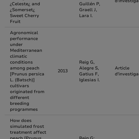
d'investiga
¿Celeste¿ and
Guillén P,
¿Somerset¿
Graell J,
Sweet Cherry
Lara I.
Fruit
Agronomical
performance
under
Mediterranean
climatic
conditions
Reig G,
among peach
Alegre S,
Article
2013
[Prunus persica
Gatius F,
d'investiga
L. (Batsch)]
Iglesias I.
cultivars
originated from
different
breeding
programmes
How does
simulated frost
treatment affect
peach [Prunus
Reig G;