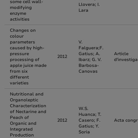
some cell wall-
Llovera; I.
modifying
Lara
enzyme
activities
Changes on
colour
parameters
V.
caused by high-
Falguera;F.
pressure
Gatius; A.
Article
2012
processing of
Ibarz; G. V.
d'investiga
apple juice made
Barbosa-
from six
Canovas
different
varieties
Nutritional and
Organoleptic
Characterization
W.S.
of Nectarine and
Huanca; T.
Peach of
2012
Casero; F.
Acta congr
Organic and
Gatius; Y.
Integrated
Soria
Production