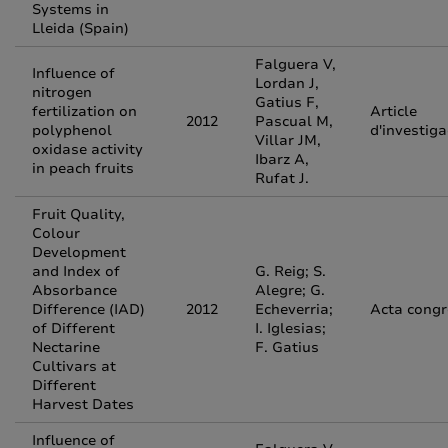
Systems in
Lleida (Spain)
Falguera V,
Influence of
Lordan J,
nitrogen
Gatius F,
fertilization on
Article
2012
Pascual M,
polyphenol
d'investiga
Villar JM,
oxidase activity
Ibarz A,
in peach fruits
Rufat J.
Fruit Quality,
Colour
Development
and Index of
G. Reig; S.
Absorbance
Alegre; G.
Difference (IAD)
2012
Echeverria;
Acta congr
of Different
I. Iglesias;
Nectarine
F. Gatius
Cultivars at
Different
Harvest Dates
Influence of