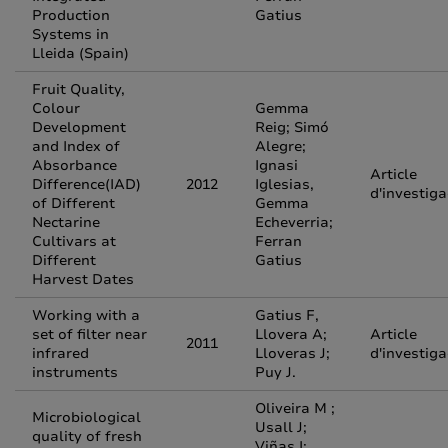
Production
Gatius
Systems in
Lleida (Spain)
Fruit Quality,
Colour
Gemma
Development
Reig; Simó
and Index of
Alegre;
Absorbance
Ignasi
Article
Difference(IAD)
2012
Iglesias,
d'investiga
of Different
Gemma
Nectarine
Echeverria;
Cultivars at
Ferran
Different
Gatius
Harvest Dates
Working with a
Gatius F,
set of filter near
Llovera A;
Article
2011
infrared
Lloveras J;
d'investiga
instruments
Puy J.
Oliveira M ;
Microbiological
Usall J;
quality of fresh
Viñas I;