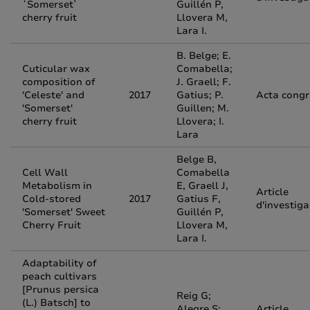
ʻSomersetʼ
Guillén P,
cherry fruit
Llovera M,
Lara I.
B. Belge; E.
Cuticular wax
Comabella;
composition of
J. Graell; F.
'Celeste' and
2017
Gatius; P.
Acta congr
'Somerset'
Guillen; M.
cherry fruit
Llovera; I.
Lara
Belge B,
Cell Wall
Comabella
Metabolism in
E, Graell J,
Article
Cold-stored
2017
Gatius F,
d'investiga
'Somerset' Sweet
Guillén P,
Cherry Fruit
Llovera M,
Lara I.
Adaptability of
peach cultivars
[Prunus persica
Reig G;
(L.) Batsch] to
Alegre S;
Article