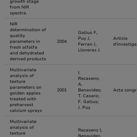
growth stage
from NIR
spectra.
NIR
determination of
Gatius F,
quality
Puy J,
Article
parameters in
2004
Ferran J,
d'investiga
fresh alfalfa
Lloveras J.
and dehydrated
derived products
Multivariate
I.
analysis of
Recasens;
texture
A.
parameters on
2001
Benavides;
Acta congr
golden apples
T. Casero;
treated with
F. Gatius;
preharvest
J. Puy
calcium sprays
Multivariate
analysis of
Recasens I,
texture
Benavides