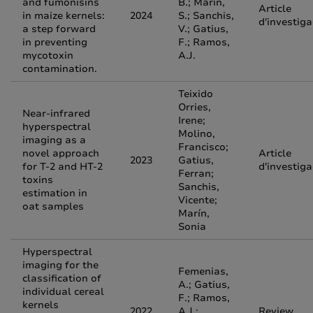
and fumonisins
B.; Marín,
Article
in maize kernels:
2024
S.; Sanchis,
d'investiga
a step forward
V.; Gatius,
in preventing
F.; Ramos,
mycotoxin
A.J.
contamination.
Teixido
Orries,
Near-infrared
Irene;
hyperspectral
Molino,
imaging as a
Francisco;
novel approach
Article
2023
Gatius,
for T-2 and HT-2
d'investiga
Ferran;
toxins
Sanchis,
estimation in
Vicente;
oat samples
Marín,
Sonia
Hyperspectral
imaging for the
Femenias,
classification of
A.; Gatius,
individual cereal
F.; Ramos,
kernels
2022
A.J.;
Review