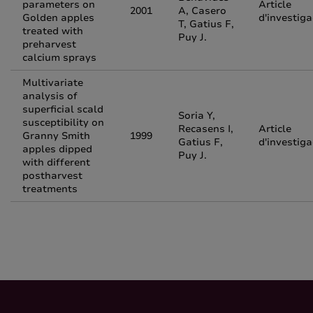
parameters on
Article
2001
A, Casero
Golden apples
d'investiga
T, Gatius F,
treated with
Puy J.
preharvest
calcium sprays
Multivariate
analysis of
superficial scald
Soria Y,
susceptibility on
Recasens I,
Article
Granny Smith
1999
Gatius F,
d'investiga
apples dipped
Puy J.
with different
postharvest
treatments