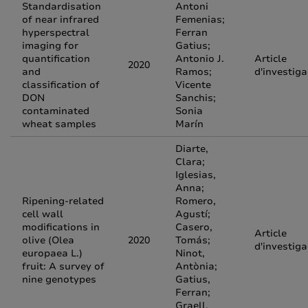
Standardisation
Antoni
of near infrared
Femenias;
hyperspectral
Ferran
imaging for
Gatius;
quantification
Antonio J.
Article
2020
and
Ramos;
d'investiga
classification of
Vicente
DON
Sanchis;
contaminated
Sonia
wheat samples
Marín
Diarte,
Clara;
Iglesias,
Anna;
Ripening-related
Romero,
cell wall
Agustí;
modifications in
Casero,
Article
olive (Olea
2020
Tomás;
d'investiga
europaea L.)
Ninot,
fruit: A survey of
Antònia;
nine genotypes
Gatius,
Ferran;
Graell,