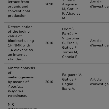
lettuce from
Article
2010
Anguera
organic and
d'investiga
M, Gatius
conventional
F; Abadias
production.
M.
Determination
Oromí-
of the iodine
Farrús M,
value of
Villorbina
biodiesel using
Article
2010
G, Eras J,
1H NMR with
d'investiga
Gatius F,
1,4-dioxane as
Torres M,
an internal
Canela R.
standard
Kinetic analysis
of
Falguera V,
melanogenesis
Gatius F,
Article
by means of
2010
Pagán J,
d'investiga
Agaricus
Ibarz A.
bisporus
tyrosinase.
NIR