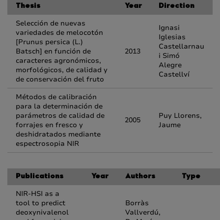
Thesis
Year
Direction
Selección de nuevas
Ignasi
variedades de melocotón
Iglesias
[Prunus persica (L.)
Castellarnau
Batsch] en función de
2013
i Simó
caracteres agronómicos,
Alegre
morfológicos, de calidad y
Castellví
de conservación del fruto
Métodos de calibración
para la determinación de
parámetros de calidad de
Puy Llorens,
2005
forrajes en fresco y
Jaume
deshidratados mediante
espectrosopia NIR
Publications
Year
Authors
Type
NIR-HSI as a
tool to predict
Borràs
deoxynivalenol
Vallverdú,