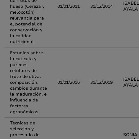
de frutos de
ISABE
hueso (Cereza y
01/01/2011
31/12/2014
AYALA
melocotón)
relevancia para
el potencial de
conservación y
la calidad
nutricional
Estudios sobre
la cutícula y
paredes
celulares de
fruto de oliva:
ISABE
composición,
01/01/2016
31/12/2019
AYALA
cambios durante
la maduración, e
influencia de
factores
agronómicos
Técnicas de
selección y
procesado de
SONIA