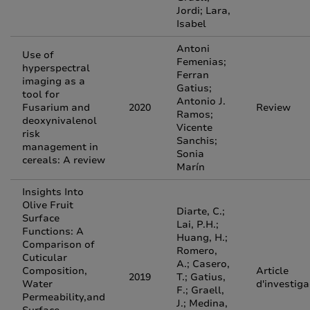
Jordi; Lara,
Isabel
Antoni
Use of
Femenias;
hyperspectral
Ferran
imaging as a
Gatius;
tool for
Antonio J.
Fusarium and
2020
Review
Ramos;
deoxynivalenol
Vicente
risk
Sanchis;
management in
Sonia
cereals: A review
Marín
Insights Into
Olive Fruit
Diarte, C.;
Surface
Lai, P.H.;
Functions: A
Huang, H.;
Comparison of
Romero,
Cuticular
A.; Casero,
Composition,
Article
2019
T.; Gatius,
Water
d'investiga
F.; Graell,
Permeability,and
J.; Medina,