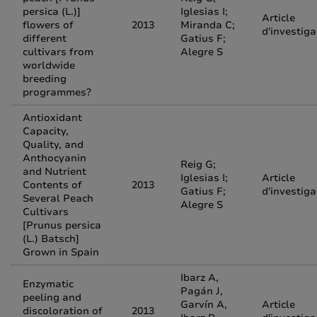
persica (L.)]
Iglesias I;
Article
flowers of
2013
Miranda C;
d'investiga
different
Gatius F;
cultivars from
Alegre S
worldwide
breeding
programmes?
Antioxidant
Capacity,
Quality, and
Anthocyanin
Reig G;
and Nutrient
Iglesias I;
Article
Contents of
2013
Gatius F;
d'investiga
Several Peach
Alegre S
Cultivars
[Prunus persica
(L.) Batsch]
Grown in Spain
Ibarz A,
Enzymatic
Pagán J,
peeling and
Garvín A,
Article
discoloration of
2013