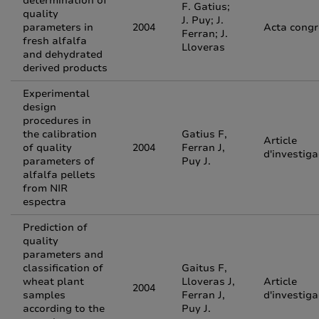
determination of
F. Gatius;
quality
J. Puy; J.
parameters in
2004
Acta congr
Ferran; J.
fresh alfalfa
Lloveras
and dehydrated
derived products
Experimental
design
procedures in
the calibration
Gatius F,
Article
of quality
2004
Ferran J,
d'investiga
parameters of
Puy J.
alfalfa pellets
from NIR
espectra
Prediction of
quality
parameters and
classification of
Gaitus F,
wheat plant
Lloveras J,
Article
2004
samples
Ferran J,
d'investiga
according to the
Puy J.