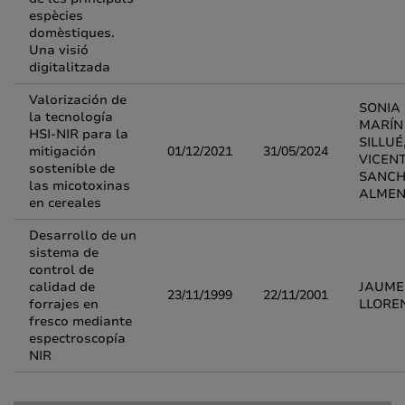
espècies
domèstiques.
Una visió
digitalitzada
Valorización de
SONIA
la tecnología
MARÍN
HSI-NIR para la
SILLUÉ
mitigación
01/12/2021
31/05/2024
VICEN
sostenible de
SANCH
las micotoxinas
ALME
en cereales
Desarrollo de un
sistema de
control de
calidad de
JAUME
23/11/1999
22/11/2001
forrajes en
LLORE
fresco mediante
espectroscopía
NIR