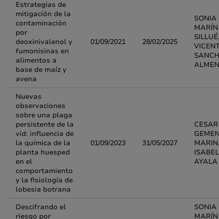
Estrategias de
mitigación de la
SONIA
contaminación
MARÍN
por
SILLUÉ
deoxinivalenol y
01/09/2021
28/02/2025
VICEN
fumonisinas en
SANCH
alimentos a
ALME
base de maíz y
avena
Nuevas
observaciones
sobre una plaga
persistente de la
CESAR
vid: influencia de
GEME
la química de la
01/09/2023
31/05/2027
MARIN
planta huesped
ISABE
en el
AYALA
comportamiento
y la fisiología de
lobesia botrana
Descifrando el
SONIA
riesgo por
MARÍN