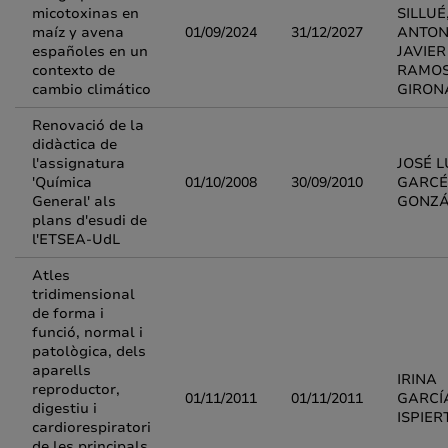
micotoxinas en
SILLUÉ
maíz y avena
01/09/2024
31/12/2027
ANTON
españoles en un
JAVIER
contexto de
RAMO
cambio climático
GIRON
Renovació de la
didàctica de
l'assignatura
JOSÉ L
'Química
01/10/2008
30/09/2010
GARCÉ
General' als
GONZÁ
plans d'esudi de
l'ETSEA-UdL
Atles
tridimensional
de forma i
funció, normal i
patològica, dels
aparells
IRINA
reproductor,
01/11/2011
01/11/2011
GARCÍ
digestiu i
ISPIER
cardiorespiratori
de les principals