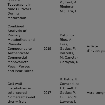
Surface
V.; East, A.;
Topography in
Riederer,
Nine Cultivars
M.; Lara, I.
During
Maturation
Combined
Analysis of
Primary
Delpino-
Metabolites and
Rius, A:
Phenolic
Eras, J;
Article
Compounds to
2019
Gatius, F;
d'investiga
Authenticate
Balcells,
Commercial
M; Canela-
Monovarietal
Garayoa, R
Peach Purees
and Pear Juices
B. Belge; E.
Cell wall
Comabella;
metabolism in
J. Graell; F.
cold-stored
2017
Gatius; P.
Acta congr
'Somerset' sweet
Guillen; M.
cherry fruit
Llovera; I.