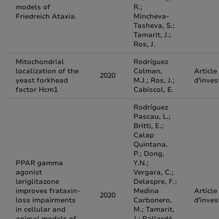
models of
R.;
Friedreich Ataxia.
Mincheva-
Tasheva, S.;
Tamarit, J.;
Ros, J.
Mitochondrial
Rodríguez
localization of the
Colman,
Article
2020
yeast forkhead
M.J.; Ros, J.;
d'inves
factor Hcm1
Cabiscol, E.
Rodríguez
Pascau, L.;
Britti, E.;
Calap
Quintana,
P.; Dong,
PPAR gamma
Y.N.;
agonist
Vergara, C.;
leriglitazone
Delaspre, F.;
improves frataxin-
Medina
Article
2020
loss impairments
Carbonero,
d'inves
in cellular and
M.; Tamarit,
animal models of
J.; Pallardó,