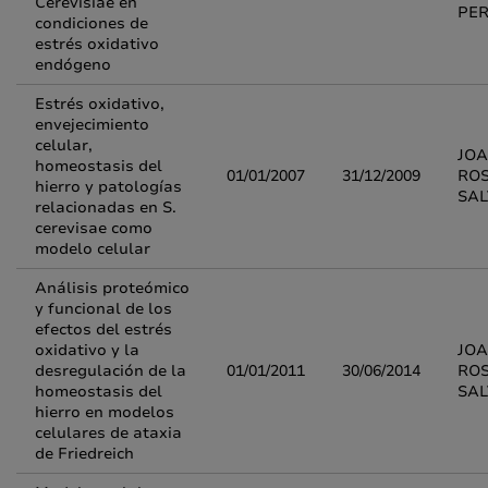
Cerevisiae en
PE
condiciones de
estrés oxidativo
endógeno
Estrés oxidativo,
envejecimiento
celular,
JOA
homeostasis del
01/01/2007
31/12/2009
RO
hierro y patologías
SA
relacionadas en S.
cerevisae como
modelo celular
Análisis proteómico
y funcional de los
efectos del estrés
oxidativo y la
JOA
desregulación de la
01/01/2011
30/06/2014
RO
homeostasis del
SA
hierro en modelos
celulares de ataxia
de Friedreich