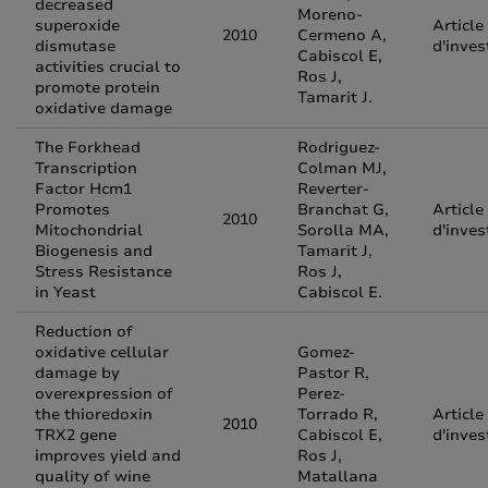
decreased
Moreno-
superoxide
Article
2010
Cermeno A,
dismutase
d'inves
Cabiscol E,
activities crucial to
Ros J,
promote protein
Tamarit J.
oxidative damage
The Forkhead
Rodriguez-
Transcription
Colman MJ,
Factor Hcm1
Reverter-
Promotes
Branchat G,
Article
2010
Mitochondrial
Sorolla MA,
d'inves
Biogenesis and
Tamarit J,
Stress Resistance
Ros J,
in Yeast
Cabiscol E.
Reduction of
oxidative cellular
Gomez-
damage by
Pastor R,
overexpression of
Perez-
the thioredoxin
Torrado R,
Article
2010
TRX2 gene
Cabiscol E,
d'inves
improves yield and
Ros J,
quality of wine
Matallana