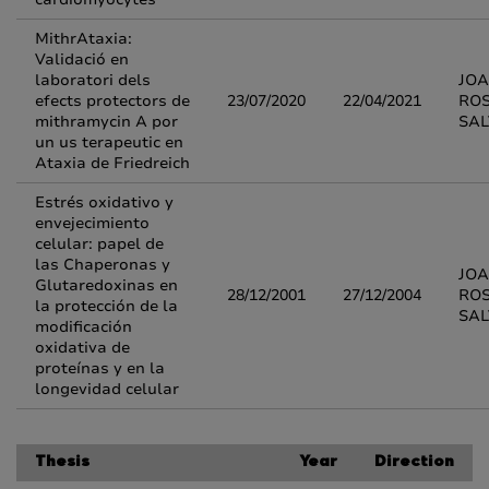
MithrAtaxia:
Validació en
laboratori dels
JOA
efects protectors de
23/07/2020
22/04/2021
RO
mithramycin A por
SA
un us terapeutic en
Ataxia de Friedreich
Estrés oxidativo y
envejecimiento
celular: papel de
las Chaperonas y
JOA
Glutaredoxinas en
28/12/2001
27/12/2004
RO
la protección de la
SA
modificación
oxidativa de
proteínas y en la
longevidad celular
Thesis
Year
Direction