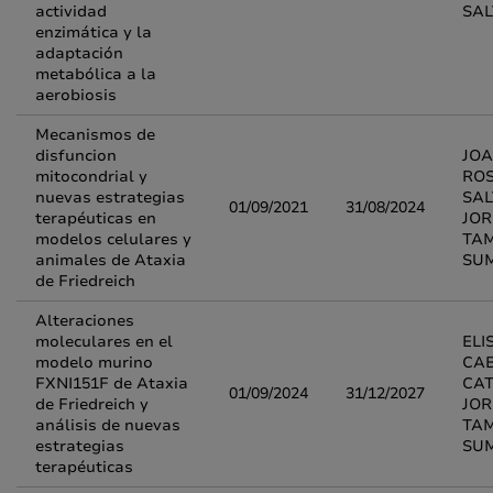
actividad
SA
enzimática y la
adaptación
metabólica a la
aerobiosis
Mecanismos de
disfuncion
JOA
mitocondrial y
RO
nuevas estrategias
SAL
01/09/2021
31/08/2024
terapéuticas en
JOR
modelos celulares y
TA
animales de Ataxia
SU
de Friedreich
Alteraciones
moleculares en el
ELI
modelo murino
CAB
FXNI151F de Ataxia
CAT
01/09/2024
31/12/2027
de Friedreich y
JOR
análisis de nuevas
TA
estrategias
SU
terapéuticas