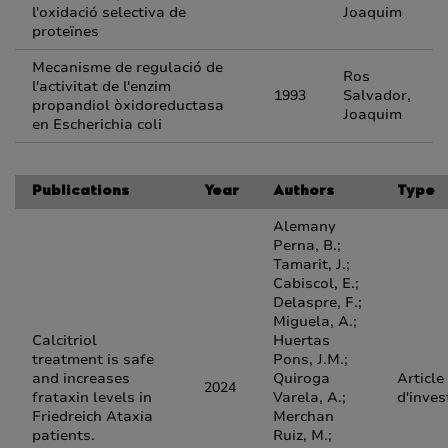
l'oxidació selectiva de
Joaquim
proteïnes
Mecanisme de regulació de
Ros
l'activitat de l'enzim
1993
Salvador,
propandiol òxidoreductasa
Joaquim
en Escherichia coli
Publications
Year
Authors
Type
Alemany
Perna, B.;
Tamarit, J.;
Cabiscol, E.;
Delaspre, F.;
Miguela, A.;
Calcitriol
Huertas
treatment is safe
Pons, J.M.;
and increases
Quiroga
Article
2024
frataxin levels in
Varela, A.;
d'inves
Friedreich Ataxia
Merchan
patients.
Ruiz, M.;