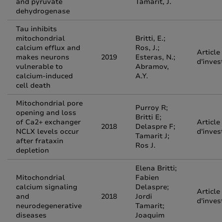
and pyruvate
Tamarit, J.
dehydrogenase
Tau inhibits
mitochondrial
Britti, E.;
calcium efflux and
Ros, J.;
Article
makes neurons
2019
Esteras, N.;
d'inves
vulnerable to
Abramov,
calcium-induced
A.Y.
cell death
Mitochondrial pore
Purroy R;
opening and loss
Britti E;
of Ca2+ exchanger
Article
2018
Delaspre F;
NCLX levels occur
d'inves
Tamarit J;
after frataxin
Ros J.
depletion
Elena Britti;
Mitochondrial
Fabien
calcium signaling
Delaspre;
Article
and
2018
Jordi
d'inves
neurodegenerative
Tamarit;
diseases
Joaquim