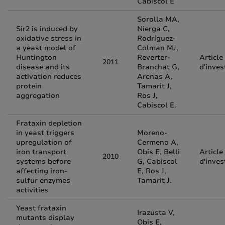
Cabiscol E
Sorolla MA,
Sir2 is induced by
Nierga C,
oxidative stress in
Rodríguez-
a yeast model of
Colman MJ,
Huntington
Reverter-
Article
2011
disease and its
Branchat G,
d'inves
activation reduces
Arenas A,
protein
Tamarit J,
aggregation
Ros J,
Cabiscol E.
Frataxin depletion
in yeast triggers
Moreno-
upregulation of
Cermeno A,
iron transport
Obis E, Belli
Article
2010
systems before
G, Cabiscol
d'inves
affecting iron-
E, Ros J,
sulfur enzymes
Tamarit J.
activities
Yeast frataxin
Irazusta V,
mutants display
Obis E,