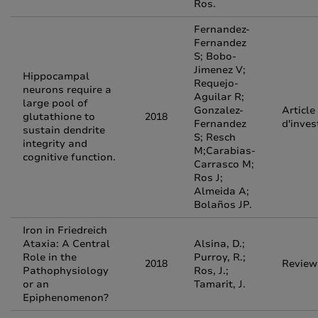
Ros.
Fernandez-
Fernandez
S; Bobo-
Jimenez V;
Hippocampal
Requejo-
neurons require a
Aguilar R;
large pool of
Gonzalez-
Article
glutathione to
2018
Fernandez
d'inves
sustain dendrite
S; Resch
integrity and
M;Carabias-
cognitive function.
Carrasco M;
Ros J;
Almeida A;
Bolaños JP.
Iron in Friedreich
Ataxia: A Central
Alsina, D.;
Role in the
Purroy, R.;
2018
Review
Pathophysiology
Ros, J.;
or an
Tamarit, J.
Epiphenomenon?