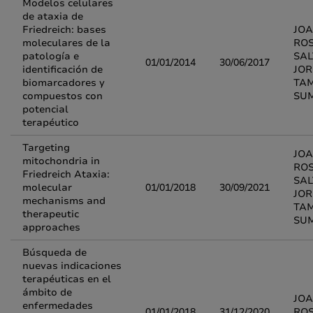
Modelos celulares
de ataxia de
Friedreich: bases
JOA
moleculares de la
RO
patología e
SAL
01/01/2014
30/06/2017
identificación de
JOR
biomarcadores y
TA
compuestos con
SU
potencial
terapéutico
Targeting
JOA
mitochondria in
RO
Friedreich Ataxia:
SAL
molecular
01/01/2018
30/09/2021
JOR
mechanisms and
TA
therapeutic
SU
approaches
Búsqueda de
nuevas indicaciones
terapéuticas en el
ámbito de
JOA
enfermedades
01/01/2018
31/12/2020
RO