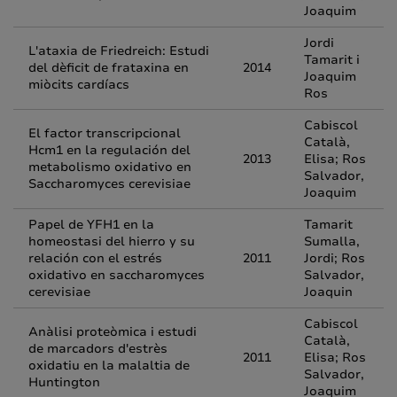
Joaquim
Jordi
L'ataxia de Friedreich: Estudi
Tamarit i
del dèficit de frataxina en
2014
Joaquim
miòcits cardíacs
Ros
Cabiscol
El factor transcripcional
Català,
Hcm1 en la regulación del
2013
Elisa; Ros
metabolismo oxidativo en
Salvador,
Saccharomyces cerevisiae
Joaquim
Papel de YFH1 en la
Tamarit
homeostasi del hierro y su
Sumalla,
relación con el estrés
2011
Jordi; Ros
oxidativo en saccharomyces
Salvador,
cerevisiae
Joaquin
Cabiscol
Anàlisi proteòmica i estudi
Català,
de marcadors d'estrès
2011
Elisa; Ros
oxidatiu en la malaltia de
Salvador,
Huntington
Joaquim