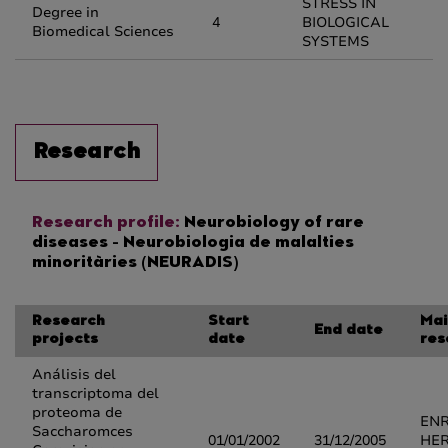
STRESS IN
Degree in
4
BIOLOGICAL
Biomedical Sciences
SYSTEMS
Research
Research profile:
Neurobiology of rare
diseases - Neurobiologia de malalties
minoritàries (NEURADIS)
Research
Start
Mai
End date
projects
date
res
Análisis del
transcriptoma del
proteoma de
ENR
Saccharomces
01/01/2002
31/12/2005
HE