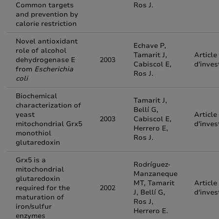
Common targets
Ros J.
and prevention by
calorie restriction
Novel antioxidant
Echave P,
role of alcohol
Tamarit J,
Article
dehydrogenase E
2003
Cabiscol E,
d'inves
from
Escherichia
Ros J.
coli
Biochemical
Tamarit J,
characterization of
Bellí G,
yeast
Article
2003
Cabiscol E,
mitochondrial Grx5
d'inves
Herrero E,
monothiol
Ros J.
glutaredoxin
Grx5 is a
Rodríguez-
mitochondrial
Manzaneque
glutaredoxin
MT, Tamarit
Article
required for the
2002
J, Bellí G,
d'inves
maturation of
Ros J,
iron/sulfur
Herrero E.
enzymes