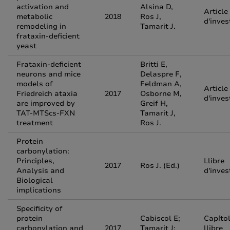
activation and
Alsina D,
Article
metabolic
2018
Ros J,
d'inves
remodeling in
Tamarit J.
frataxin-deficient
yeast
Frataxin-deficient
Britti E,
neurons and mice
Delaspre F,
models of
Feldman A,
Article
Friedreich ataxia
2017
Osborne M,
d'inves
are improved by
Greif H,
TAT-MTScs-FXN
Tamarit J,
treatment
Ros J.
Protein
carbonylation:
Principles,
Llibre
2017
Ros J. (Ed.)
Analysis and
d'inves
Biological
implications
Specificity of
protein
Cabiscol E;
Capíto
carbonylation and
2017
Tamarit J;
llibre