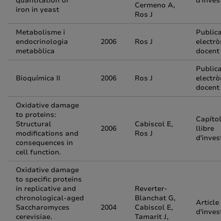
quantitation of
d'inves
Cermeno A,
iron in yeast
Ros J
Metabolisme i
Public
endocrinologia
2006
Ros J
electrò
metabòlica
docent
Public
Bioquímica II
2006
Ros J
electrò
docent
Oxidative damage
to proteins:
Capíto
Structural
Cabiscol E,
2006
llibre
modifications and
Ros J
d'inves
consequences in
cell function.
Oxidative damage
to specific proteins
in replicative and
Reverter-
chronological-aged
Blanchat G,
Article
Saccharomyces
2004
Cabiscol E,
d'inves
cerevisiae.
Tamarit J,