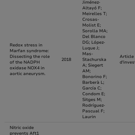
Jiménez-
Altayó F;
Meirelles T;
Crosas-
Molist E;
Sorolla MA;
Del Blanco
DG; López-
Redox stress in
Luque J;
Marfan syndrome:
Mas-
Dissecting the role
Article
2018
Stachurska
of the NADPH
d'inves
A; Siegert
oxidase NOX4 in
AM;
aortic aneurysm.
Bonorino F;
Barberà L;
García C;
Condom E;
Sitges M;
Rodríguez-
Pascual F;
Laurin
Nitric oxide
prevents Aft1