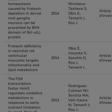
homeostasis
Mincheva-
caused by frataxin
Tasheva S,
Article
depletion in dorsal
2014
Obis E,
d'inves
root ganglia
Tamarit J,
neurons can be
Ros J.
prevented by BH4
domain of Bcl-x(L)
protein
Frataxin deficiency
Obis È,
in neonatal rat
Irazusta V,
ventricular
Article
2014
Sanchís D,
myocytes targets
d'inves
Ros J,
mitochondria and
Tamarit J.
lipid metabolism
The FOX
transcription
Rodriguez-
factor Hcm1
Colman MJ;
regulates oxidative
Sorolla MA;
metabolism in
Article
2013
Vall-llaura
response to early
d'inves
N; Tamarit J;
nutrient limitation
Ros J;