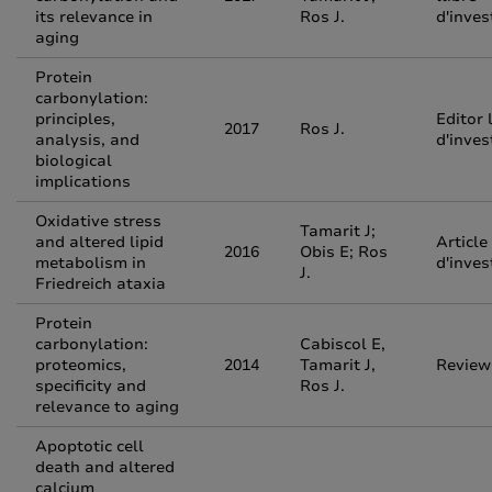
its relevance in
Ros J.
d'inves
aging
Protein
carbonylation:
principles,
Editor 
2017
Ros J.
analysis, and
d'inves
biological
implications
Oxidative stress
Tamarit J;
and altered lipid
Article
2016
Obis E; Ros
metabolism in
d'inves
J.
Friedreich ataxia
Protein
carbonylation:
Cabiscol E,
proteomics,
2014
Tamarit J,
Review
specificity and
Ros J.
relevance to aging
Apoptotic cell
death and altered
calcium