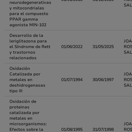
neurodegenerativas
SA
y mitocondriales
para el compuesto
PPAR gamma
agonista MIN-102
Desarrollo de la
leriglitazona para
JOA
el Síndrome de Rett
01/06/2022
31/05/2025
RO
y trastornos
SA
relacionados
Oxidación
Catalizada por
JOA
metales en
01/07/1994
30/06/1997
RO
deshidrogenasas
SA
tipo III
Oxidación de
proteinas
catalizada por
metales en
microorganismos:
JOA
Efectos sobre la
01/08/1995
31/07/1998
RO