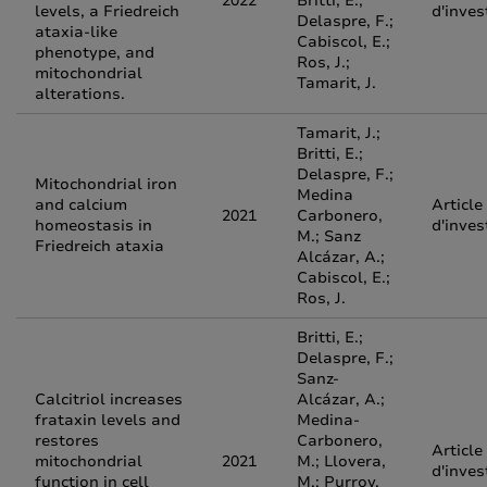
2022
Britti, E.;
levels, a Friedreich
d'inves
Delaspre, F.;
ataxia-like
Cabiscol, E.;
phenotype, and
Ros, J.;
mitochondrial
Tamarit, J.
alterations.
Tamarit, J.;
Britti, E.;
Delaspre, F.;
Mitochondrial iron
Medina
and calcium
Article
2021
Carbonero,
homeostasis in
d'inves
M.; Sanz
Friedreich ataxia
Alcázar, A.;
Cabiscol, E.;
Ros, J.
Britti, E.;
Delaspre, F.;
Sanz-
Calcitriol increases
Alcázar, A.;
frataxin levels and
Medina-
restores
Carbonero,
Article
mitochondrial
2021
M.; Llovera,
d'inves
function in cell
M.; Purroy,