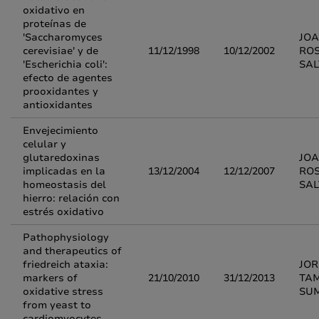
oxidativo en
proteínas de
'Saccharomyces
JOA
cerevisiae' y de
11/12/1998
10/12/2002
RO
'Escherichia coli':
SA
efecto de agentes
prooxidantes y
antioxidantes
Envejecimiento
celular y
glutaredoxinas
JOA
implicadas en la
13/12/2004
12/12/2007
RO
homeostasis del
SA
hierro: relación con
estrés oxidativo
Pathophysiology
and therapeutics of
friedreich ataxia:
JOR
markers of
21/10/2010
31/12/2013
TA
oxidative stress
SU
from yeast to
cardiomyocytes