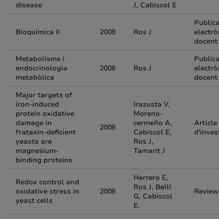
disease
J, Cabiscol E
Public
Bioquímica II
2008
Ros J
electrò
docent
Metabolisme i
Public
endocrinologia
2008
Ros J
electrò
metabòlica
docent
Major targets of
iron-induced
Irazusta V,
protein oxidative
Moreno-
damage in
cermeño A,
Article
2008
frataxin-deficient
Cabiscol E,
d'inves
yeasts are
Ros J,
magnesium-
Tamarit J
binding proteins
Herrero E,
Redox control and
Ros J, Bellí
oxidative stress in
2008
Review
G, Cabiscol
yeast cells
E.