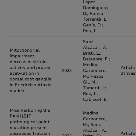
López
Domínguez,
D.; Ramió i
Torrentà, L.;
Genís, D.;
Ros, J.
Sanz
Alcázar,, A.;
Mitochondrial
Britti, E.;
impairment,
Delaspre, F.;
decreased sirtuin
Medina
activity and protein
Article
2023
Carbonero,
acetylation in
d'inves
M.; Pazos
dorsal root ganglia
Gil, M.;
in Friedreich Ataxia
Tamarit, J.;
models
Ros, J.,
Cabiscol, E.
Mice harboring the
Medina
FXN I151F
Carbonero,
pathological point
M.; Sanz
mutation present
Alcázar, A.;
decreased frataxin
Article