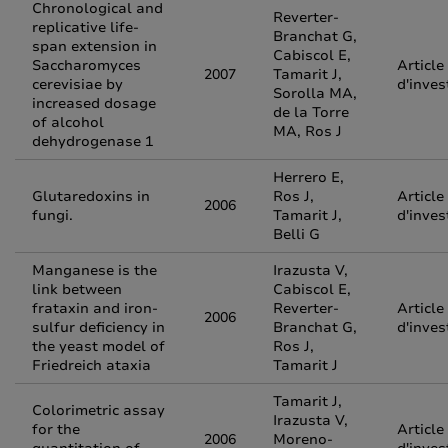
Chronological and
Reverter-
replicative life-
Branchat G,
span extension in
Cabiscol E,
Saccharomyces
Article
2007
Tamarit J,
cerevisiae by
d'inves
Sorolla MA,
increased dosage
de la Torre
of alcohol
MA, Ros J
dehydrogenase 1
Herrero E,
Glutaredoxins in
Ros J,
Article
2006
fungi.
Tamarit J,
d'inves
Belli G
Manganese is the
Irazusta V,
link between
Cabiscol E,
frataxin and iron-
Reverter-
Article
2006
sulfur deficiency in
Branchat G,
d'inves
the yeast model of
Ros J,
Friedreich ataxia
Tamarit J
Tamarit J,
Colorimetric assay
Irazusta V,
for the
Article
2006
Moreno-