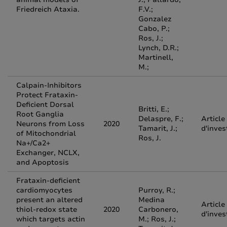
Friedreich Ataxia.
F.V.;
Gonzalez
Cabo, P.;
Ros, J.;
Lynch, D.R.;
Martinell,
M.;
Calpain-Inhibitors
Protect Frataxin-
Deficient Dorsal
Britti, E.;
Root Ganglia
Delaspre, F.;
Article
Neurons from Loss
2020
Tamarit, J.;
d'inves
of Mitochondrial
Ros, J.
Na+/Ca2+
Exchanger, NCLX,
and Apoptosis
Frataxin-deficient
cardiomyocytes
Purroy, R.;
present an altered
Medina
Article
thiol-redox state
2020
Carbonero,
d'inves
which targets actin
M.; Ros, J.;