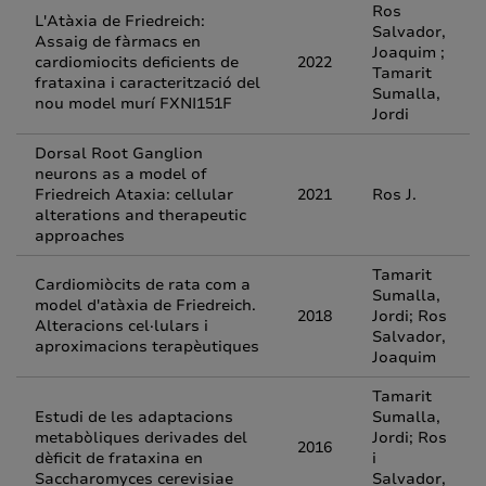
Ros
L'Atàxia de Friedreich:
Salvador,
Assaig de fàrmacs en
Joaquim ;
cardiomiocits deficients de
2022
Tamarit
frataxina i caracterització del
Sumalla,
nou model murí FXNI151F
Jordi
Dorsal Root Ganglion
neurons as a model of
Friedreich Ataxia: cellular
2021
Ros J.
alterations and therapeutic
approaches
Tamarit
Cardiomiòcits de rata com a
Sumalla,
model d'atàxia de Friedreich.
2018
Jordi; Ros
Alteracions cel·lulars i
Salvador,
aproximacions terapèutiques
Joaquim
Tamarit
Estudi de les adaptacions
Sumalla,
metabòliques derivades del
Jordi; Ros
2016
dèficit de frataxina en
i
Saccharomyces cerevisiae
Salvador,