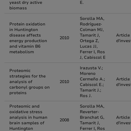
yeast dry active
E.
biomass
Sorolla MA,
Protein oxidation
Rodríguez-
in Huntington
Colman MJ,
disease affects
Tamarit J,
Article
2010
energy production
Ortega Z,
d'inves
and vitamin B6
Lucas JJ,
metabolism
Ferrer I, Ros
J, Cabiscol E
Irazusta V.;
Proteomic
Moreno
strategies for the
Cermeño A.;
Article
analysis of
2010
Cabiscol E.;
d'inves
carbonyl groups on
Tamarit J.;
proteins
Ros J.
Proteomic and
Sorolla MA,
oxidative stress
Reverter-
analysis in human
Branchat G,
Article
2008
brain samples of
Tamarit J,
d'inves
Huntington
Ferrer I, Ros