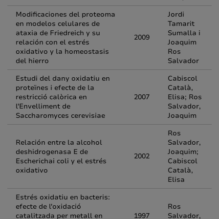
Modificaciones del proteoma
Jordi
en modelos celulares de
Tamarit
ataxia de Friedreich y su
Sumalla i
2009
relación con el estrés
Joaquim
oxidativo y la homeostasis
Ros
del hierro
Salvador
Estudi del dany oxidatiu en
Cabiscol
proteïnes i efecte de la
Català,
restricció calòrica en
2007
Elisa; Ros
l'Envelliment de
Salvador,
Saccharomyces cerevisiae
Joaquim
Ros
Relación entre la alcohol
Salvador,
deshidrogenasa E de
Joaquim;
2002
Escherichai coli y el estrés
Cabiscol
oxidativo
Català,
Elisa
Estrés oxidatiu en bacteris:
efecte de l'oxidació
Ros
catalitzada per metall en
1997
Salvador,