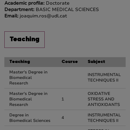
Academic profile:
Doctorate
Department:
BASIC MEDICAL SCIENCES
Email:
joaquim.ros@udl.cat
Teaching
Teaching
Course
Subject
Master's Degree in
INSTRUMENTAL
Biomedical
TECHNIQUES II
Research
Master's Degree in
OXIDATIVE
Biomedical
1
STRESS AND
Research
ANTIOXIDANTS
Degree in
INSTRUMENTAL
4
Biomedical Sciences
TECHNIQUES II