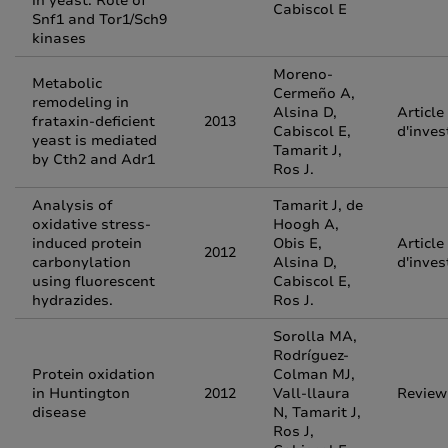
in yeast. Role of
Cabiscol E
Snf1 and Tor1/Sch9
kinases
Moreno-
Metabolic
Cermeño A,
remodeling in
Alsina D,
Article
frataxin-deficient
2013
Cabiscol E,
d'inves
yeast is mediated
Tamarit J,
by Cth2 and Adr1
Ros J.
Analysis of
Tamarit J, de
oxidative stress-
Hoogh A,
induced protein
Obis E,
Article
2012
carbonylation
Alsina D,
d'inves
using fluorescent
Cabiscol E,
hydrazides.
Ros J.
Sorolla MA,
Rodríguez-
Protein oxidation
Colman MJ,
in Huntington
2012
Vall-llaura
Review
disease
N, Tamarit J,
Ros J,