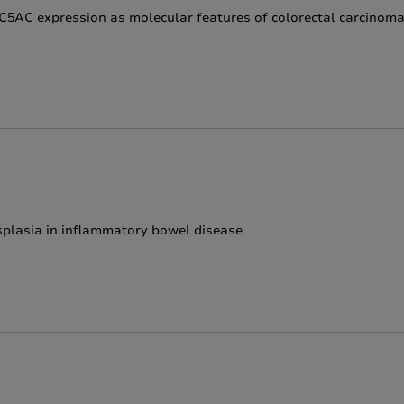
MUC5AC expression as molecular features of colorectal carcinom
splasia in inflammatory bowel disease