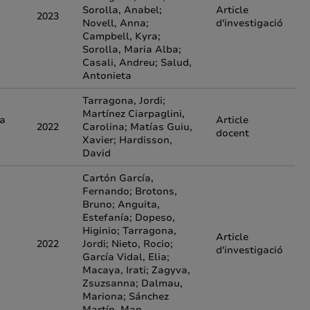
Sorolla, Anabel;
Article
2023
Novell, Anna;
d'investigació
Campbell, Kyra;
Sorolla, Maria Alba;
Casali, Andreu; Salud,
Antonieta
Tarragona, Jordi;
Martínez Ciarpaglini,
ía
Article
2022
Carolina; Matías Guiu,
docent
Xavier; Hardisson,
David
Cartón García,
Fernando; Brotons,
Bruno; Anguita,
Estefanía; Dopeso,
Higinio; Tarragona,
Article
2022
Jordi; Nieto, Rocio;
d'investigació
García Vidal, Elia;
Macaya, Irati; Zagyva,
Zsuzsanna; Dalmau,
Mariona; Sánchez
Martín, Man