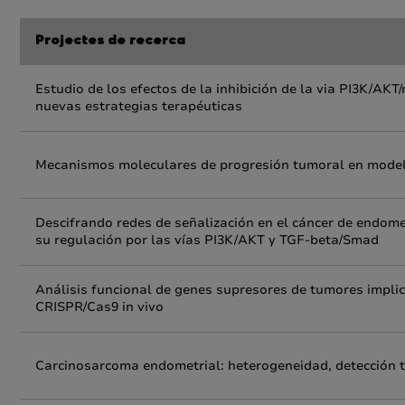
Projectes de recerca
Estudio de los efectos de la inhibición de la via PI3K/A
nuevas estrategias terapéuticas
Mecanismos moleculares de progresión tumoral en model
Descifrando redes de señalización en el cáncer de endom
su regulación por las vías PI3K/AKT y TGF-beta/Smad
Análisis funcional de genes supresores de tumores implic
CRISPR/Cas9 in vivo
Carcinosarcoma endometrial: heterogeneidad, detección 