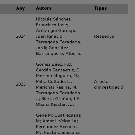
Any
Autors
Tipus
Nicolás Sánchez,
Francisco José;
Aróstegui Gorospe,
2024
Juan Ignacio;
Ressenya
Tarragona Foradada,
Jordi; González
Barranquero, Alberto
Gómez Báez, F.D.;
Cerdán Santacruz, C.;
Moreno Muguiro, N.;
Milla Collado, L.;
Article
2023
Merichal Resina, M.;
d'investigació
Tarragona Foradada,
J.; Sierra Grañón, J.E.;
Olsina Kissler, J.J.
Gené M; Cuatrecasas
M; Amat I; Veiga JA;
Fernández Aceñero
MJ; Fusté Chimisana