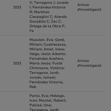
V; Tarragona J; Jurado
a
Article
2023
I; Fernández-Victoria
d'investigació
R; Martínez
Ciarpaglini C; Alenda
González C; Zac C;
Ortega de la Obra P;
Fe
Musulen, Eva; Gené,
Míriam; Cuatrecasas,
Míriam; Amat, Irene;
Veiga, Jesús Alberto;
Fernández Aceñero,
Article
2023
María Jesús; Fusté
d'investigació
Chimisana, Victòria;
Tarragona, Jordi;
Jurado, Ismael;
Fernández Victoria,
Reb
Parisi, Eva; Hidalgo,
Ivan; Montal, Robert;
Pallisé, Ona;
Tarragona, Jordi;