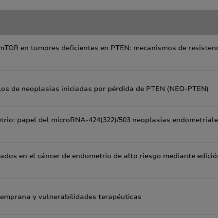
KT/mTOR en tumores deficientes en PTEN: mecanismos de resistenc
os de neoplasias iniciadas por pérdida de PTEN (NEO-PTEN)
etrio: papel del microRNA-424(322)/503 neoplasias endometriale
ados en el cáncer de endometrio de alto riesgo mediante edició
temprana y vulnerabilidades terapéuticas